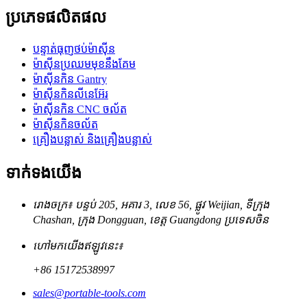
ប្រភេទផលិតផល
បន្ទាត់ធុញថប់ម៉ាស៊ីន
ម៉ាស៊ីនប្រឈមមុខនឹងគែម
ម៉ាស៊ីនកិន Gantry
ម៉ាស៊ីនកិនលីនេអ៊ែរ
ម៉ាស៊ីនកិន CNC ចល័ត
ម៉ាស៊ីនកិនចល័ត
គ្រឿងបន្លាស់ និងគ្រឿងបន្លាស់
ទាក់ទង​យើង
រោងចក្រ៖ បន្ទប់ 205, អគារ 3, លេខ 56, ផ្លូវ Weijian, ទីក្រុង
Chashan, ក្រុង Dongguan, ខេត្ត Guangdong ប្រទេសចិន
ហៅមកយើងឥឡូវនេះ៖
+86 15172538997
sales@portable-tools.com