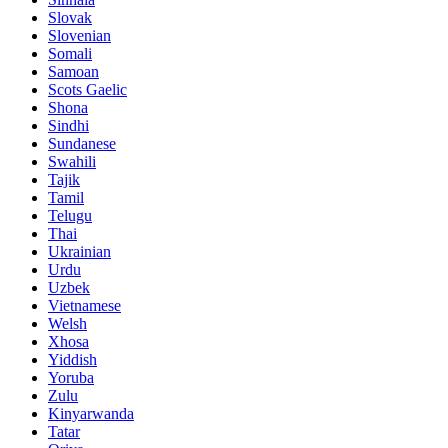
Slovak
Slovenian
Somali
Samoan
Scots Gaelic
Shona
Sindhi
Sundanese
Swahili
Tajik
Tamil
Telugu
Thai
Ukrainian
Urdu
Uzbek
Vietnamese
Welsh
Xhosa
Yiddish
Yoruba
Zulu
Kinyarwanda
Tatar