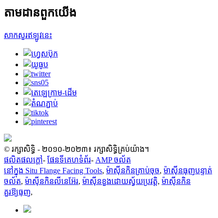
តាមដានពួកយើង
សាកសួរឥឡូវនេះ
© រក្សាសិទ្ធិ - ២០១០-២០២៣៖ រក្សាសិទ្ធិគ្រប់យ៉ាង។
ផលិតផលក្តៅ
-
ផែនទីគេហទំព័រ
-
AMP ចល័ត
នៅក្នុង Situ Flange Facing Tools
,
ម៉ាស៊ីនកិនគ្រាប់ចុច
,
ម៉ាស៊ីនធុញបន្ទាត់
ចល័ត
,
ម៉ាស៊ីនកិនលីនេអ៊ែរ
,
ម៉ាស៊ីនខួងដោយស្វ័យប្រវត្តិ
,
ម៉ាស៊ីនកិន
គួរឱ្យធុញ
,