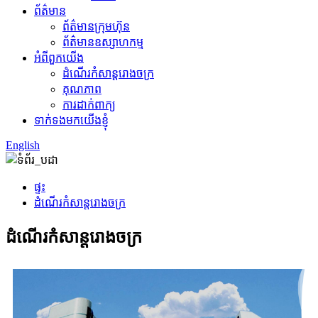
ព័ត៌មាន
ព័ត៌មានក្រុមហ៊ុន
ព័ត៌មានឧស្សាហកម្ម
អំពីពួកយើង
ដំណើរកំសាន្តរោងចក្រ
គុណភាព
ការដាក់ពាក្យ
ទាក់ទងមកយើងខ្ញុំ
English
ផ្ទះ
ដំណើរកំសាន្តរោងចក្រ
ដំណើរកំសាន្តរោងចក្រ