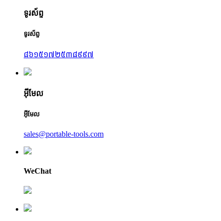
ទូរស័ព្ទ
ទូរស័ព្ទ
៨៦១៥១៧២៥៣៨៩៩៧
អ៊ីមែល
អ៊ីមែល
sales@portable-tools.com
WeChat