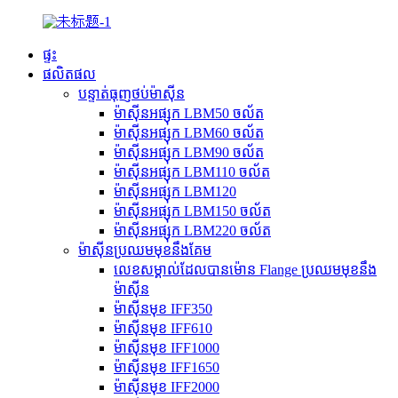
ផ្ទះ
ផលិតផល
បន្ទាត់ធុញថប់ម៉ាស៊ីន
ម៉ាស៊ីនអផ្សុក LBM50 ចល័ត
ម៉ាស៊ីនអផ្សុក LBM60 ចល័ត
ម៉ាស៊ីនអផ្សុក LBM90 ចល័ត
ម៉ាស៊ីនអផ្សុក LBM110 ចល័ត
ម៉ាស៊ីនអផ្សុក LBM120
ម៉ាស៊ីនអផ្សុក LBM150 ចល័ត
ម៉ាស៊ីនអផ្សុក LBM220 ចល័ត
ម៉ាស៊ីនប្រឈមមុខនឹងគែម
លេខសម្គាល់ដែលបានម៉ោន Flange ប្រឈមមុខនឹង
ម៉ាស៊ីន
ម៉ាស៊ីនមុខ IFF350
ម៉ាស៊ីនមុខ IFF610
ម៉ាស៊ីនមុខ IFF1000
ម៉ាស៊ីនមុខ IFF1650
ម៉ាស៊ីនមុខ IFF2000