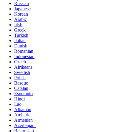
Russian
Japanese
Korean
Arabic
Irish
Greek
Turkish
Italian
Danish
Romanian
Indonesian
Czech
Afrikaans
Swedish
Polish
Basque
Catalan
Esperanto
Hindi
Lao
Albanian
Amharic
Armenian
Azerbaijani
Belarusian