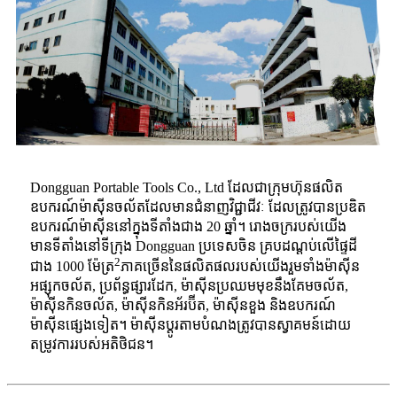
Dongguan Portable Tools Co., Ltd ដែលជាក្រុមហ៊ុនផលិត
ឧបករណ៍ម៉ាស៊ីនចល័តដែលមានជំនាញវិជ្ជាជីវៈ ដែលត្រូវបានប្រឌិត
ឧបករណ៍ម៉ាស៊ីននៅក្នុងទីតាំងជាង 20 ឆ្នាំ។ រោងចក្ររបស់យើង
មានទីតាំងនៅទីក្រុង Dongguan ប្រទេសចិន គ្របដណ្តប់លើផ្ទៃដី
2
ជាង 1000 ម៉ែត្រ
ភាគច្រើននៃផលិតផលរបស់យើងរួមទាំងម៉ាស៊ីន
អផ្សុកចល័ត, ប្រព័ន្ធផ្សារដែក, ម៉ាស៊ីនប្រឈមមុខនឹងគែមចល័ត,
ម៉ាស៊ីនកិនចល័ត, ម៉ាស៊ីនកិនអ័រប៊ីត, ម៉ាស៊ីនខួង និងឧបករណ៍
ម៉ាស៊ីនផ្សេងទៀត។ ម៉ាស៊ីនប្ដូរតាមបំណងត្រូវបានស្វាគមន៍ដោយ
តម្រូវការរបស់អតិថិជន។