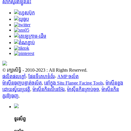
សាកសួរឥឡូវនេះ
© រក្សាសិទ្ធិ - 2010-2023 : All Rights Reserved.
ផលិតផលក្តៅ
-
ផែនទីគេហទំព័រ
-
AMP ចល័ត
ម៉ាស៊ីនធុញបន្ទាត់ចល័ត
,
នៅក្នុង Situ Flange Facing Tools
,
ម៉ាស៊ីនខួង
ដោយស្វ័យប្រវត្តិ
,
ម៉ាស៊ីនកិនលីនេអ៊ែរ
,
ម៉ាស៊ីនកិនគ្រាប់ចុច
,
ម៉ាស៊ីនកិន
គួរឱ្យធុញ
,
ទូរស័ព្ទ