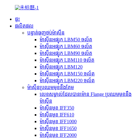
ផ្ទះ
ផលិតផល
បន្ទាត់ធុញថប់ម៉ាស៊ីន
ម៉ាស៊ីនអផ្សុក LBM50 ចល័ត
ម៉ាស៊ីនអផ្សុក LBM60 ចល័ត
ម៉ាស៊ីនអផ្សុក LBM90 ចល័ត
ម៉ាស៊ីនអផ្សុក LBM110 ចល័ត
ម៉ាស៊ីនអផ្សុក LBM120
ម៉ាស៊ីនអផ្សុក LBM150 ចល័ត
ម៉ាស៊ីនអផ្សុក LBM220 ចល័ត
ម៉ាស៊ីនប្រឈមមុខនឹងគែម
លេខសម្គាល់ដែលបានម៉ោន Flange ប្រឈមមុខនឹង
ម៉ាស៊ីន
ម៉ាស៊ីនមុខ IFF350
ម៉ាស៊ីនមុខ IFF610
ម៉ាស៊ីនមុខ IFF1000
ម៉ាស៊ីនមុខ IFF1650
ម៉ាស៊ីនមុខ IFF2000