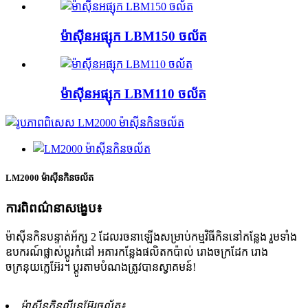
ម៉ាស៊ីនអផ្សុក LBM150 ចល័ត
ម៉ាស៊ីនអផ្សុក LBM110 ចល័ត
LM2000 ម៉ាស៊ីនកិនចល័ត
ការពិពណ៌នាសង្ខេប៖
ម៉ាស៊ីនកិនបន្ទាត់អ័ក្ស 2 ដែលរចនាឡើងសម្រាប់កម្មវិធីកិននៅកន្លែង រួមទាំង
ឧបករណ៍ផ្លាស់ប្តូរកំដៅ អគារកន្លែងផលិតកប៉ាល់ រោងចក្រដែក រោង
ចក្រនុយក្លេអ៊ែរ។ ប្ដូរតាមបំណងត្រូវបានស្វាគមន៍!
ម៉ាស៊ីនកិនលីនេអ៊ែរចល័ត៖