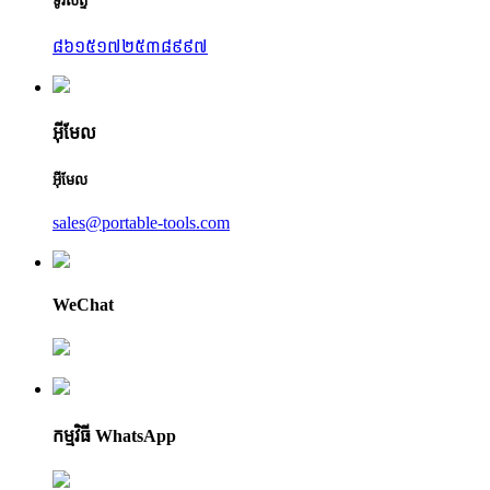
ទូរស័ព្ទ
៨៦១៥១៧២៥៣៨៩៩៧
អ៊ីមែល
អ៊ីមែល
sales@portable-tools.com
WeChat
កម្មវិធី WhatsApp