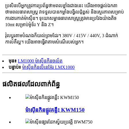
ប្រសិនបើអ្នកត្រូវការប្រព័ន្ធថាមពលខ្លាំងជាងនេះ យើងអាចផ្តល់ឯកតា
ថាមពលធារាសាស្ត្រ វាទទួលបានកម្លាំងបង្វិលជុំខ្ពស់ និងស្ថេរភាពសម្រាប់
ការងារកាត់ម៉ាស៊ីន។ ទុយោសម្ពាធធារាសាស្ត្រត្រូវមានប្រវែងយ៉ាងតិច
10mt សម្រាប់ម៉ូទ័រ Y និង Z។
វ៉ុលប្ដូរតាមបំណងក៏យល់ព្រមដែរ។ 380V / 415V / 440V, 3 ដំណាក់
កាលគឺល្អ។ យើងអាចធ្វើវាតាមសំណើរបស់អ្នក។
មុន៖
LM1000 ម៉ាស៊ីនកិនចល័ត
បន្ទាប់៖
ម៉ាស៊ីនកិនលីនេអ៊ែរ LMX1000
ផលិតផលដែលពាក់ព័ន្ធ
ម៉ាស៊ីនកិនផ្លូវគន្លឹះ KWM150