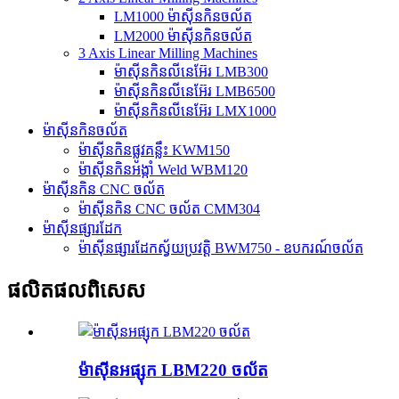
LM1000 ម៉ាស៊ីនកិនចល័ត
LM2000 ម៉ាស៊ីនកិនចល័ត
3 Axis Linear Milling Machines
ម៉ាស៊ីនកិនលីនេអ៊ែរ LMB300
ម៉ាស៊ីនកិនលីនេអ៊ែរ LMB6500
ម៉ាស៊ីនកិនលីនេអ៊ែរ LMX1000
ម៉ាស៊ីនកិនចល័ត
ម៉ាស៊ីនកិនផ្លូវគន្លឹះ KWM150
ម៉ាស៊ីនកិនអង្កាំ Weld WBM120
ម៉ាស៊ីនកិន CNC ចល័ត
ម៉ាស៊ីនកិន CNC ចល័ត CMM304
ម៉ាស៊ីនផ្សារដែក
ម៉ាស៊ីនផ្សារដែកស្វ័យប្រវត្តិ BWM750 - ឧបករណ៍ចល័ត
ផលិតផលពិសេស
ម៉ាស៊ីនអផ្សុក LBM220 ចល័ត