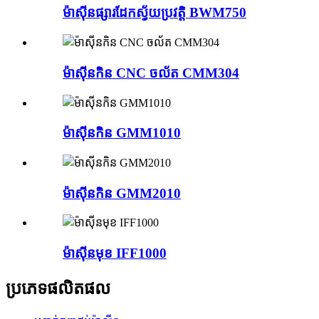
ម៉ាស៊ីនផ្សារដែកស្វ័យប្រវត្តិ BWM750
ម៉ាស៊ីនកិន CNC ចល័ត CMM304
ម៉ាស៊ីនកិន GMM1010
ម៉ាស៊ីនកិន GMM2010
ម៉ាស៊ីនមុខ IFF1000
ប្រភេទផលិតផល