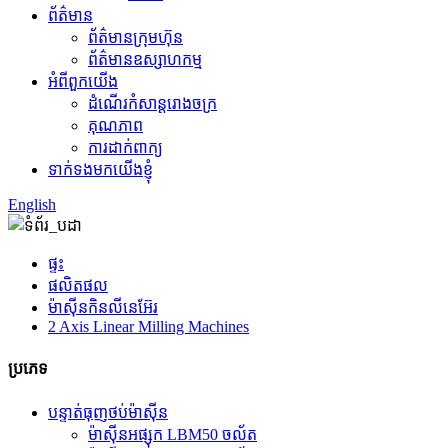
ព័ត៌មាន
ព័ត៌មានក្រុមហ៊ុន
ព័ត៌មានឧស្សាហកម្ម
អំពីពួកយើង
ដំណើរកំសាន្តរោងចក្រ
គុណភាព
ការដាក់ពាក្យ
ទាក់ទងមកយើងខ្ញុំ
English
ផ្ទះ
ផលិតផល
ម៉ាស៊ីនកិនលីនេអ៊ែរ
2 Axis Linear Milling Machines
ប្រភេទ
បន្ទាត់ធុញថប់ម៉ាស៊ីន
ម៉ាស៊ីនអផ្សុក LBM50 ចល័ត