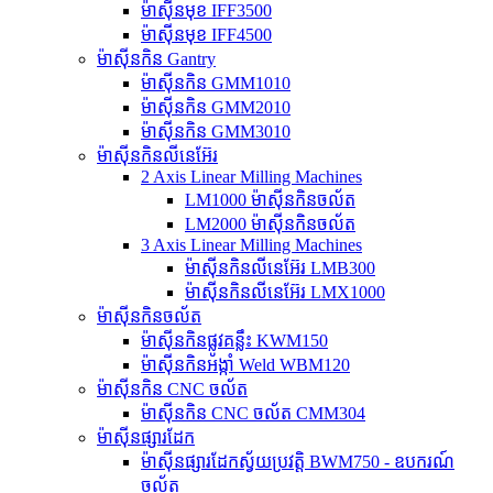
ម៉ាស៊ីនមុខ IFF3500
ម៉ាស៊ីនមុខ IFF4500
ម៉ាស៊ីនកិន Gantry
ម៉ាស៊ីនកិន GMM1010
ម៉ាស៊ីនកិន GMM2010
ម៉ាស៊ីនកិន GMM3010
ម៉ាស៊ីនកិនលីនេអ៊ែរ
2 Axis Linear Milling Machines
LM1000 ម៉ាស៊ីនកិនចល័ត
LM2000 ម៉ាស៊ីនកិនចល័ត
3 Axis Linear Milling Machines
ម៉ាស៊ីនកិនលីនេអ៊ែរ LMB300
ម៉ាស៊ីនកិនលីនេអ៊ែរ LMX1000
ម៉ាស៊ីនកិនចល័ត
ម៉ាស៊ីនកិនផ្លូវគន្លឹះ KWM150
ម៉ាស៊ីនកិនអង្កាំ Weld WBM120
ម៉ាស៊ីនកិន CNC ចល័ត
ម៉ាស៊ីនកិន CNC ចល័ត CMM304
ម៉ាស៊ីនផ្សារដែក
ម៉ាស៊ីនផ្សារដែកស្វ័យប្រវត្តិ BWM750 - ឧបករណ៍
ចល័ត