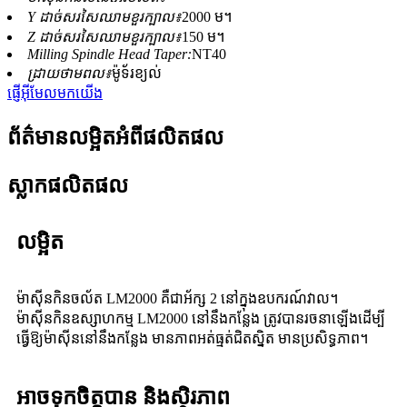
Y ដាច់សរសៃឈាមខួរក្បាល៖
2000 ម។
Z ដាច់សរសៃឈាមខួរក្បាល៖
150 ម។
Milling Spindle Head Taper:
NT40
ដ្រាយថាមពល៖
ម៉ូទ័រខ្យល់
ផ្ញើអ៊ីមែលមកយើង
ព័ត៌មានលម្អិតអំពីផលិតផល
ស្លាកផលិតផល
លម្អិត
ម៉ាស៊ីនកិនចល័ត LM2000 គឺជាអ័ក្ស 2 នៅក្នុងឧបករណ៍វាល។
ម៉ាស៊ីនកិនឧស្សាហកម្ម LM2000 នៅនឹងកន្លែង ត្រូវបានរចនាឡើងដើម្បី
ធ្វើឱ្យម៉ាស៊ីននៅនឹងកន្លែង មានភាពអត់ធ្មត់ជិតស្និត មានប្រសិទ្ធភាព។
អាចទុកចិត្តបាន និងស្ថិរភាព