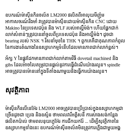
ឧបករណ៍ម៉ាស៊ីនកិនចល័ត LM2000 ផលិតពីអាលុយមីញ៉ូម
អាកាសចរណ៍រឹងមាំ វាត្រូវបានម៉ាស៊ីនដោយម៉ាស៊ីនកិន CNC ដោយ
Makino នៃប្រទេសជប៉ុន និង WLF របស់អាល្លឺម៉ង់។ ហើយផ្នែកជាក់
លាក់សំខាន់ៗត្រូវបាននាំចូលពីប្រទេសជប៉ុន និងអាល្លឺម៉ង់។ ដូច​ជា
bearing របស់ NSK ។ វីសនាំមុខនៃ THK ។ ពួកគេគឺជាគុណភាពកំពូល
នៃការងារតំណាងនៃឧស្សាហកម្មទំនើបដែលមានភាពជាក់លាក់ខ្ពស់។
អ័ក្ស Y នៃផ្លូវដែកមានភាពជាក់លាក់តាមវិធី dovetail machined និង
gibs ដែលអាចលៃតម្រូវបានផ្តល់នូវការធ្វើដំណើរយ៉ាងរលូន។ spindle
អាចត្រូវបានម៉ោននៅក្នុងទីតាំងណាមួយនិងធ្វើការយ៉ាងរលូន។
សុវត្ថិភាព
ម៉ាស៊ីនកិនលីនេអ៊ែរ LM2000 អាចត្រូវបានប្រើប្រាស់ក្នុងឧស្សាហកម្មជា
ច្រើនដូចជា ប្រេង និងឧស្ម័ន ថាមពលវារីអគ្គិសនី ការសាងសង់កន្លែង
ផលិតកប៉ាល់ ថាមពលនុយក្លេអ៊ែរ ការជីកយករ៉ែ ... ដើម្បីសុវត្ថិភាពនៃ
ឧស្សាហកម្មទាំងនេះ ឧបករណ៍ម៉ាស៊ីនចល័តមិនត្រូវការភ្លើងជាមួយអង្គ