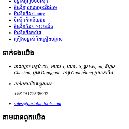
បន្ទាត់ធុញថប់ម៉ាស៊ីន
ម៉ាស៊ីនប្រឈមមុខនឹងគែម
ម៉ាស៊ីនកិន Gantry
ម៉ាស៊ីនកិនលីនេអ៊ែរ
ម៉ាស៊ីនកិន CNC ចល័ត
ម៉ាស៊ីនកិនចល័ត
គ្រឿងបន្លាស់និងគ្រឿងបន្លាស់
ទាក់ទង​យើង
រោងចក្រ៖ បន្ទប់ 205, អាគារ 3, លេខ 56, ផ្លូវ Weijian, ទីក្រុង
Chashan, ក្រុង Dongguan, ខេត្ត Guangdong ប្រទេសចិន
ហៅមកយើងឥឡូវនេះ៖
+86 15172538997
sales@portable-tools.com
តាមដានពួកយើង