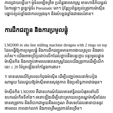
ភាពដ្រាយឡើយ។ ម៉ូទ័រអេឡិចត្រិច ប្រព័ន្ធធារាសាស្ត្រ មានហានិភ័យខ្ពស់
នៃការផ្ទុះ។ ដូច្នេះម៉ូទ័រ Pneumatic មក។ ប៉ុន្តែ​ប្រព័ន្ធ​ខ្យល់​ត្រូវការ​ម៉ាស៊ីន​
បង្ហាប់​ខ្យល់​ខ្លាំង​ជា​ការ​បម្រុង​ទុក និង​សំឡេង​ខ្លាំង​ជា​ផល​រំខាន។
ការដឹកជញ្ជូន និងការប្រមូលផ្តុំ
LM2000 in situ line milling machine designu with 2 rings on top
ដែលធ្វើឱ្យការប្រមូលផ្តុំ និងការដឹកជញ្ជូនមានភាពងាយស្រួល និងឆាប់
រហ័ស។ យើង​អាច​ប្រើ​ប្រដាប់​លើក​ដែល​ភ្ជាប់​នឹង​បន្ទះ​ក្តារ បន្ទះ​មូលដ្ឋាន​
ម៉ាស៊ីន​កិន និង​កញ្ចប់​ថាមពល​ធារាសាស្ត្រ​ដែល​យើង​ត្រូវការ​ដើម្បី​លើក​
នេះ ± 20 ម៉ែត្រ​ឡើង​ទៅ​កន្លែង​ការងារ។
Y មានសោរលើគ្រែពេលកំពុងម៉ាស៊ីន ដើម្បីបញ្ឈប់ចលនាចំហៀង
ណាមួយ ដែលជួយឱ្យម៉ាស៊ីនមានសុវត្ថភាព និងប្រសិទ្ធភាពជាងមុន។
ម៉ាស៊ីនកិន LM2000 គឺជាឧបករណ៍ដែលមានឥទ្ធិពលបំផុតនៅលើ
ឧបករណ៍កិនទីតាំង។ រចនាឡើងដើម្បីដោះស្រាយលក្ខខណ្ឌម៉ាស៊ីនដែល
មានតម្រូវការ និងពិបាកជាមួយនឹងលក្ខណៈពិសេសដែលធានាបាននូវ
ថាមពល ភាពជាក់លាក់ និងភាពត្រឹមត្រូវកាន់តែច្រើន។