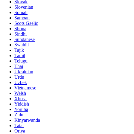
Slovak
Slovenian
Somali
Samoan
Scots Gaelic
Shona
Sindhi
Sundanese
Swahili
Tajik
Tamil
Telugu
Thai
Ukrainian
Urdu
Uzbek
Vietnamese
Welsh
Xhosa
Yiddish
Yoruba
Zulu
Kinyarwanda
Tatar
Oriya