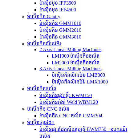
ម៉ាស៊ីនមុខ IFF3500
ម៉ាស៊ីនមុខ IFF4500
ម៉ាស៊ីនកិន Gantry
ម៉ាស៊ីនកិន GMM1010
ម៉ាស៊ីនកិន GMM2010
ម៉ាស៊ីនកិន GMM3010
ម៉ាស៊ីនកិនលីនេអ៊ែរ
2 Axis Linear Milling Machines
LM1000 ម៉ាស៊ីនកិនចល័ត
LM2000 ម៉ាស៊ីនកិនចល័ត
3 Axis Linear Milling Machines
ម៉ាស៊ីនកិនលីនេអ៊ែរ LMB300
ម៉ាស៊ីនកិនលីនេអ៊ែរ LMX1000
ម៉ាស៊ីនកិនចល័ត
ម៉ាស៊ីនកិនផ្លូវគន្លឹះ KWM150
ម៉ាស៊ីនកិនអង្កាំ Weld WBM120
ម៉ាស៊ីនកិន CNC ចល័ត
ម៉ាស៊ីនកិន CNC ចល័ត CMM304
ម៉ាស៊ីនផ្សារដែក
ម៉ាស៊ីនផ្សារដែកស្វ័យប្រវត្តិ BWM750 - ឧបករណ៍
ចល័ត