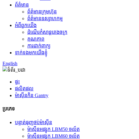
ព័ត៌មាន
ព័ត៌មានក្រុមហ៊ុន
ព័ត៌មានឧស្សាហកម្ម
អំពីពួកយើង
ដំណើរកំសាន្តរោងចក្រ
គុណភាព
ការដាក់ពាក្យ
ទាក់ទងមកយើងខ្ញុំ
English
ផ្ទះ
ផលិតផល
ម៉ាស៊ីនកិន Gantry
ប្រភេទ
បន្ទាត់ធុញថប់ម៉ាស៊ីន
ម៉ាស៊ីនអផ្សុក LBM50 ចល័ត
ម៉ាស៊ីនអផ្សុក LBM60 ចល័ត