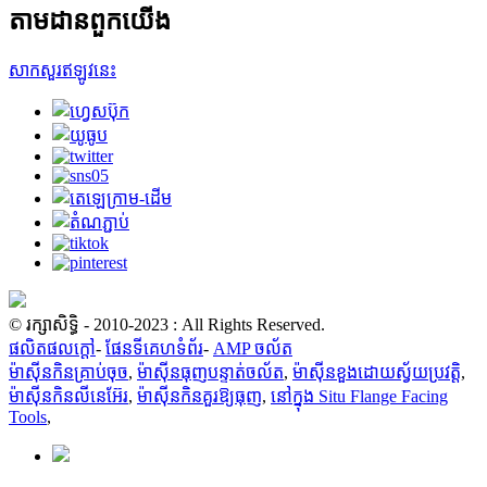
តាមដានពួកយើង
សាកសួរឥឡូវនេះ
© រក្សាសិទ្ធិ - 2010-2023 : All Rights Reserved.
ផលិតផលក្តៅ
-
ផែនទីគេហទំព័រ
-
AMP ចល័ត
ម៉ាស៊ីនកិនគ្រាប់ចុច
,
ម៉ាស៊ីនធុញបន្ទាត់ចល័ត
,
ម៉ាស៊ីនខួងដោយស្វ័យប្រវត្តិ
,
ម៉ាស៊ីនកិនលីនេអ៊ែរ
,
ម៉ាស៊ីនកិនគួរឱ្យធុញ
,
នៅក្នុង Situ Flange Facing
Tools
,