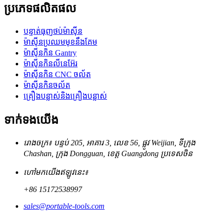
ប្រភេទផលិតផល
បន្ទាត់ធុញថប់ម៉ាស៊ីន
ម៉ាស៊ីនប្រឈមមុខនឹងគែម
ម៉ាស៊ីនកិន Gantry
ម៉ាស៊ីនកិនលីនេអ៊ែរ
ម៉ាស៊ីនកិន CNC ចល័ត
ម៉ាស៊ីនកិនចល័ត
គ្រឿងបន្លាស់និងគ្រឿងបន្លាស់
ទាក់ទង​យើង
រោងចក្រ៖ បន្ទប់ 205, អាគារ 3, លេខ 56, ផ្លូវ Weijian, ទីក្រុង
Chashan, ក្រុង Dongguan, ខេត្ត Guangdong ប្រទេសចិន
ហៅមកយើងឥឡូវនេះ៖
+86 15172538997
sales@portable-tools.com