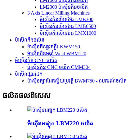
LM1000 ម៉ាស៊ីនកិនចល័ត
LM2000 ម៉ាស៊ីនកិនចល័ត
3 Axis Linear Milling Machines
ម៉ាស៊ីនកិនលីនេអ៊ែរ LMB300
ម៉ាស៊ីនកិនលីនេអ៊ែរ LMB6500
ម៉ាស៊ីនកិនលីនេអ៊ែរ LMX1000
ម៉ាស៊ីនកិនចល័ត
ម៉ាស៊ីនកិនផ្លូវគន្លឹះ KWM150
ម៉ាស៊ីនកិនអង្កាំ Weld WBM120
ម៉ាស៊ីនកិន CNC ចល័ត
ម៉ាស៊ីនកិន CNC ចល័ត CMM304
ម៉ាស៊ីនផ្សារដែក
ម៉ាស៊ីនផ្សារដែកស្វ័យប្រវត្តិ BWM750 - ឧបករណ៍ចល័ត
ផលិតផលពិសេស
ម៉ាស៊ីនអផ្សុក LBM220 ចល័ត