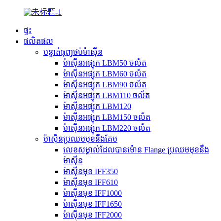
ផ្ទះ
ផលិតផល
បន្ទាត់ធុញថប់ម៉ាស៊ីន
ម៉ាស៊ីនអផ្សុក LBM50 ចល័ត
ម៉ាស៊ីនអផ្សុក LBM60 ចល័ត
ម៉ាស៊ីនអផ្សុក LBM90 ចល័ត
ម៉ាស៊ីនអផ្សុក LBM110 ចល័ត
ម៉ាស៊ីនអផ្សុក LBM120
ម៉ាស៊ីនអផ្សុក LBM150 ចល័ត
ម៉ាស៊ីនអផ្សុក LBM220 ចល័ត
ម៉ាស៊ីនប្រឈមមុខនឹងគែម
លេខសម្គាល់ដែលបានម៉ោន Flange ប្រឈមមុខនឹង
ម៉ាស៊ីន
ម៉ាស៊ីនមុខ IFF350
ម៉ាស៊ីនមុខ IFF610
ម៉ាស៊ីនមុខ IFF1000
ម៉ាស៊ីនមុខ IFF1650
ម៉ាស៊ីនមុខ IFF2000