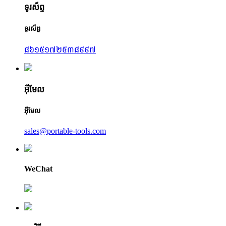
ទូរស័ព្ទ
ទូរស័ព្ទ
៨៦១៥១៧២៥៣៨៩៩៧
អ៊ីមែល
អ៊ីមែល
sales@portable-tools.com
WeChat